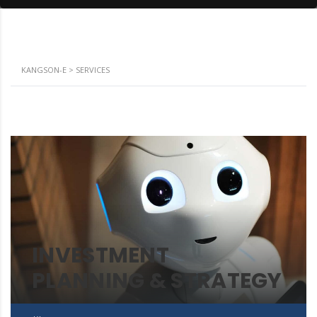
KANGSON-E
>
SERVICES
INVESTMENT
PLANNING & STRATEGY