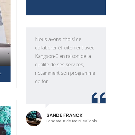
Nous avons choisi de
collaborer étroitement avec
Kangson-E en raison de la
qualité de ses services,
e
notamment son programme
t
E
de for...
o
SANDE FRANCK
Fondateur de IvoirDevTools