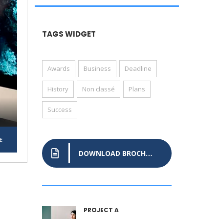
TAGS WIDGET
Awards
Business
Deadline
History
Non classé
Plans
Success
E
DOWNLOAD BROCHURE
PROJECT A