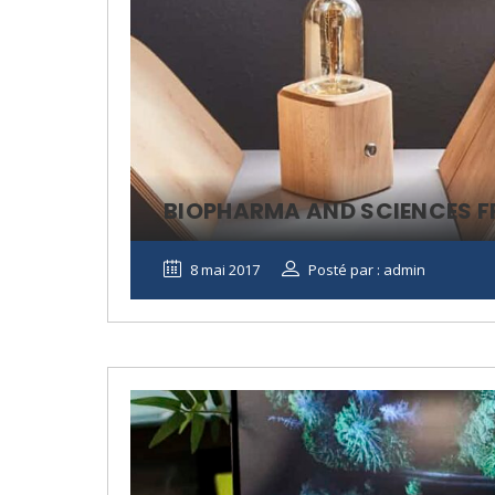
Kangson-E" 
majeure part
formation d
BIOPHARMA AND SCIENCES F
employés sur
travail. Les 
8 mai 2017
Posté par : admin
offertes par .
KONE 
Directeu